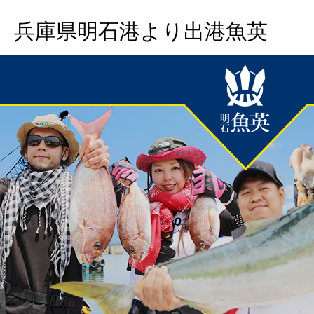
兵庫県明石港より出港魚英