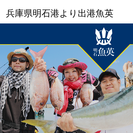
兵庫県明石港より出港魚英