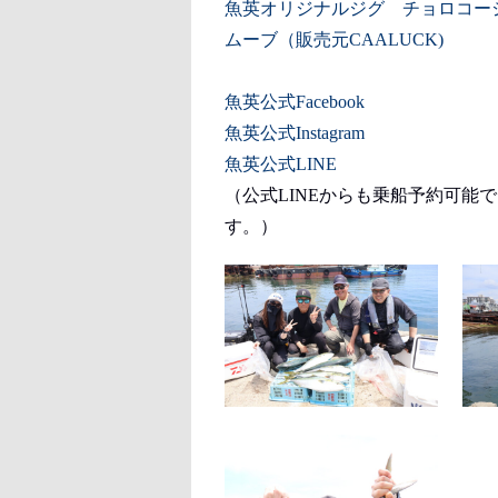
魚英オリジナルジグ チョロコー
ムーブ（販売元CAALUCK)
魚英公式Facebook
魚英公式Instagram
魚英公式LINE
（公式LINEからも乗船予約可能で
す。）