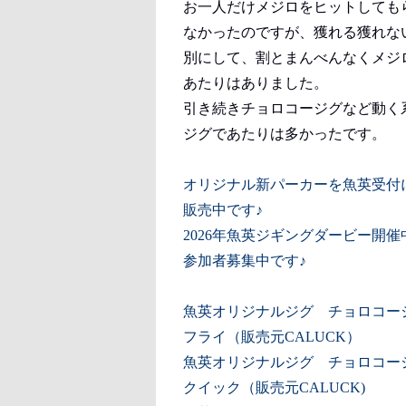
お一人だけメジロをヒットしても
なかったのですが、獲れる獲れな
別にして、割とまんべんなくメジ
あたりはありました。
引き続きチョロコージグなど動く
ジグであたりは多かったです。
オリジナル新パーカーを魚英受付
販売中です♪
2026年魚英ジギングダービー開催
参加者募集中です♪
魚英オリジナルジグ チョロコー
フライ（販売元CALUCK）
魚英オリジナルジグ チョロコー
クイック（販売元CALUCK)