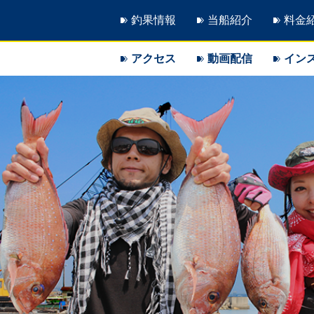
釣果情報
当船紹介
料金
アクセス
動画配信
イン