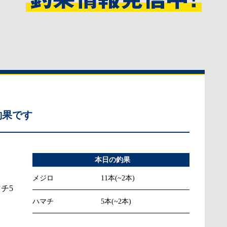
釣果です
本日の釣果
メジロ
11本(~2本)
チ5
ハマチ
5本(~2本)