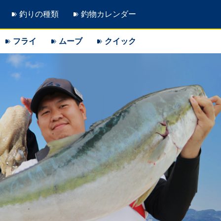
釣りの種類
釣物カレンダー
フライ
ムーブ
クイック