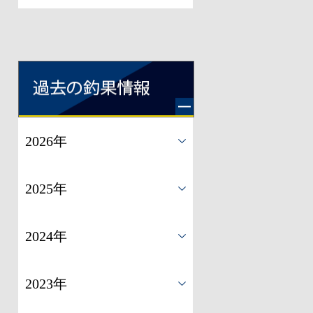
2026年
2025年
2024年
2023年