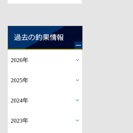
2026年
2025年
2024年
2023年