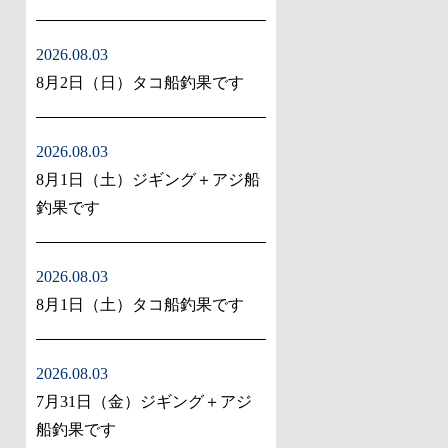
2026.08.03
8月2日（日）タコ船釣果です
2026.08.03
8月1日（土）ジギング＋アジ船
釣果です
2026.08.03
8月1日（土）タコ船釣果です
2026.08.03
7月31日（金）ジギング＋アジ
船釣果です