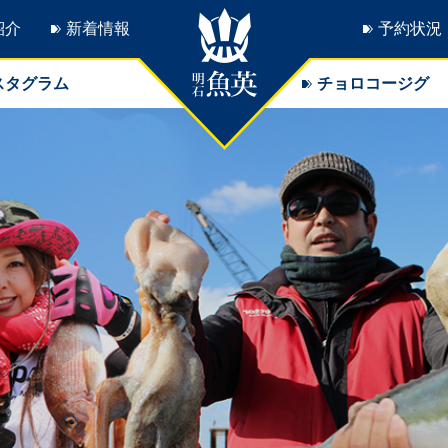
紹介
新着情報
予約状況
スタグラム
チョロコージグ