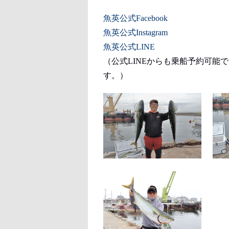
魚英公式Facebook
魚英公式Instagram
魚英公式LINE
（公式LINEからも乗船予約可能で
す。）