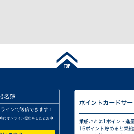
船名簿
ンラインで送信できます！
時にオンライン提出をしたとお申