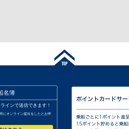
船名簿
ンラインで送信できます！
時にオンライン提出をしたとお申