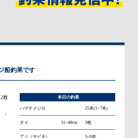
アジ船釣果です
2枚
本日の釣果
ハマチメジロ
25本(1~7本)
）・
タイ
31~48cm
3枚
アジ（サビキ）
3~9本