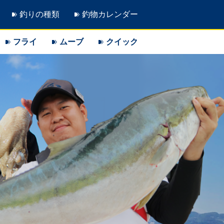
釣りの種類
釣物カレンダー
フライ
ムーブ
クイック