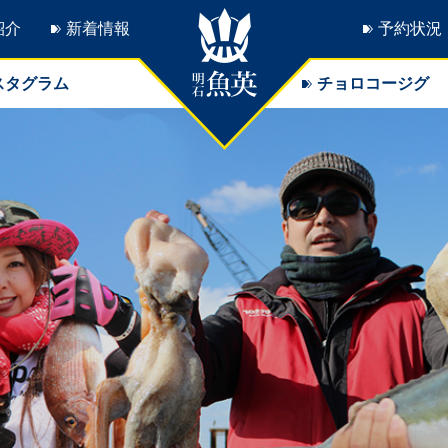
紹介
新着情報
予約状況
スタグラム
チョロコージグ