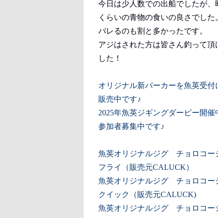
今日は少人数での出船でしたが、
くらいの青物の食いの良さでした
バレるのも割と多かったです。
アジはされた方は皆さん釣って頂
した！
オリジナル新パーカーを魚英受付
販売中です♪
2025年魚英ジギングダービー開催
参加者募集中です♪
魚英オリジナルジグ チョロコー
フライ（販売元CALUCK）
魚英オリジナルジグ チョロコー
クイック（販売元CALUCK)
魚英オリジナルジグ チョロコー