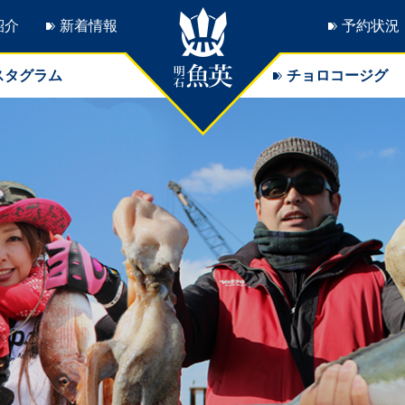
紹介
新着情報
予約状況
スタグラム
チョロコージグ