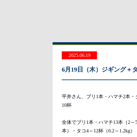
2025.06.19
6月19日（木）ジギング＋
平井さん、ブリ1本・ハマチ2本・
10杯
全体でブリ1本・ハマチ13本（2～
本）・タコ4～12杯（0.2～1.2kg）