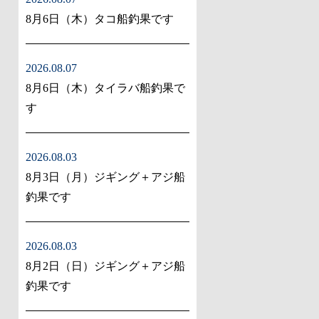
8月6日（木）タコ船釣果です
2026.08.07
8月6日（木）タイラバ船釣果で
す
2026.08.03
8月3日（月）ジギング＋アジ船
釣果です
2026.08.03
8月2日（日）ジギング＋アジ船
釣果です