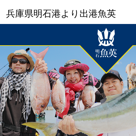
兵庫県明石港より出港魚英