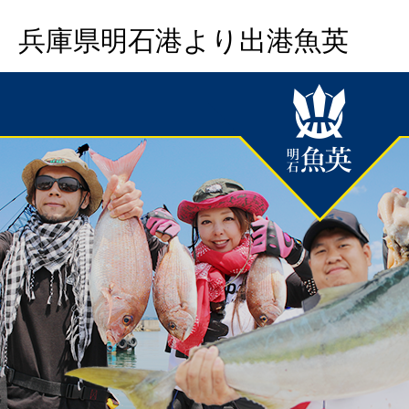
兵庫県明石港より出港魚英