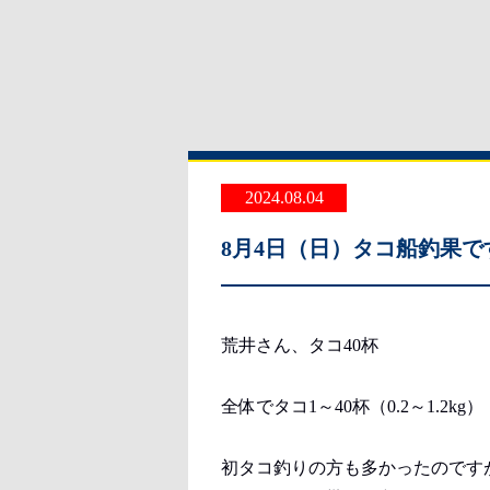
2024.08.04
8月4日（日）タコ船釣果で
荒井さん、タコ40杯
全体でタコ1～40杯（0.2～1.2kg）
初タコ釣りの方も多かったのです