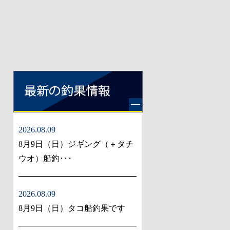
2026.08.09
8月9日（日）ジギング（＋タチ
ウオ）船釣･･･
2026.08.09
8月9日（日）タコ船釣果です