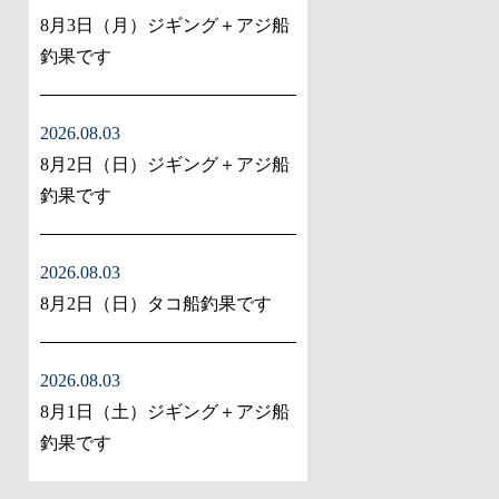
8月3日（月）ジギング＋アジ船
釣果です
2026.08.03
8月2日（日）ジギング＋アジ船
釣果です
2026.08.03
8月2日（日）タコ船釣果です
2026.08.03
8月1日（土）ジギング＋アジ船
釣果です