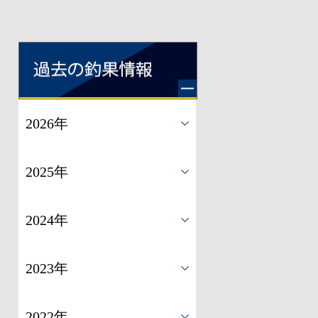
2026年
2025年
2024年
2023年
2022年