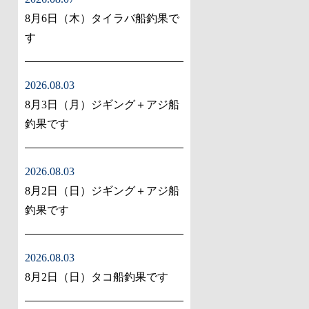
8月6日（木）タイラバ船釣果で
す
2026.08.03
8月3日（月）ジギング＋アジ船
釣果です
2026.08.03
8月2日（日）ジギング＋アジ船
釣果です
2026.08.03
8月2日（日）タコ船釣果です