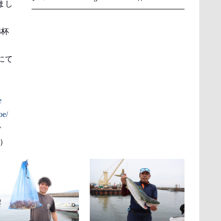
まし
4杯
にて
e
oe/
で
。）