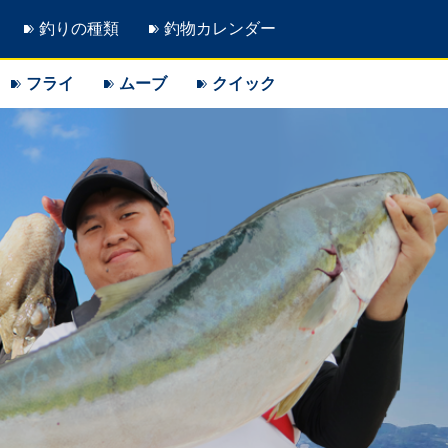
釣りの種類
釣物カレンダー
フライ
ムーブ
クイック