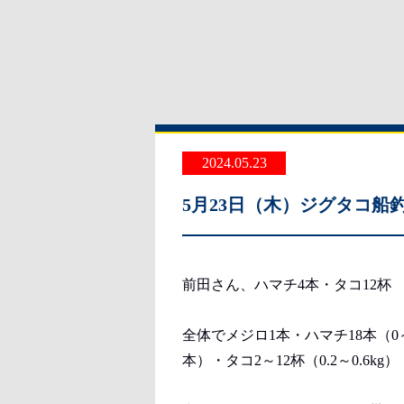
2024.05.23
5月23日（木）ジグタコ船
前田さん、ハマチ4本・タコ12杯
全体でメジロ1本・ハマチ18本（0
本）・タコ2～12杯（0.2～0.6kg）