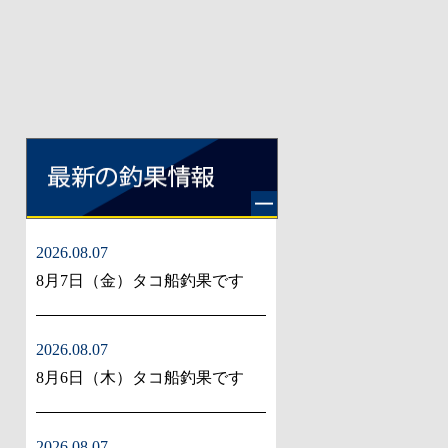
2026.08.07
8月7日（金）タコ船釣果です
2026.08.07
8月6日（木）タコ船釣果です
2026.08.07