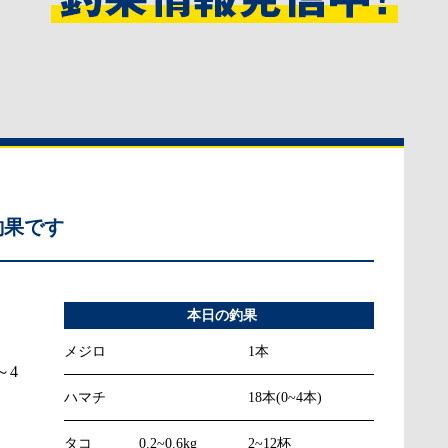
釣果です
本日の釣果
メジロ
1本
～4
ハマチ
18本(0~4本)
タコ
0.2~0.6kg
2~12杯