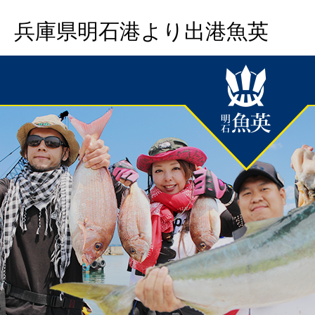
兵庫県明石港より出港魚英