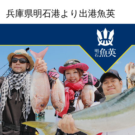
兵庫県明石港より出港魚英