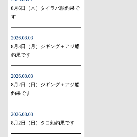
8月6日（木）タイラバ船釣果で
す
2026.08.03
8月3日（月）ジギング＋アジ船
釣果です
2026.08.03
8月2日（日）ジギング＋アジ船
釣果です
2026.08.03
8月2日（日）タコ船釣果です