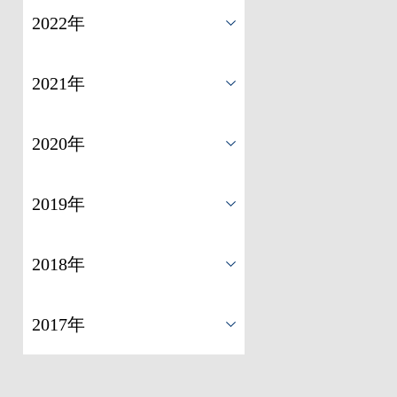
2022年
2021年
2020年
2019年
2018年
2017年