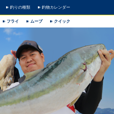
釣りの種類
釣物カレンダー
フライ
ムーブ
クイック