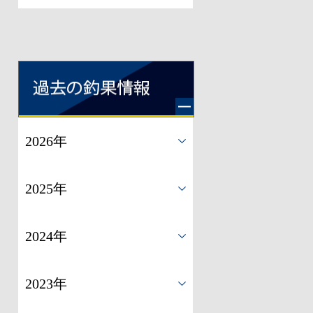
2026年
2025年
2024年
2023年