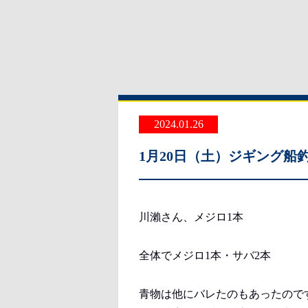
2024.01.26
1月20日（土）ジギング船
川瀨さん、メジロ1本
全体でメジロ1本・サバ2本
青物は他にバレたのもあったので