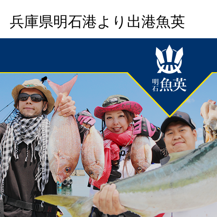
兵庫県明石港より出港魚英