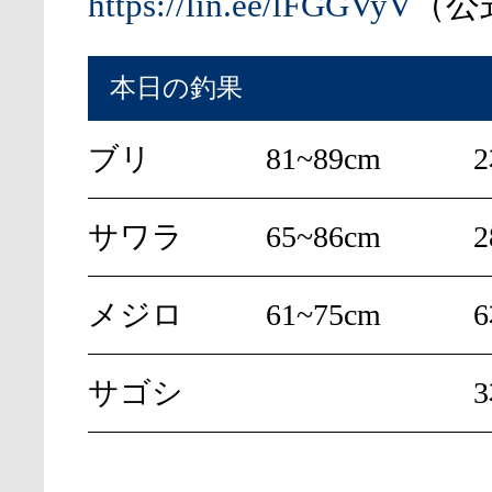
https://lin.ee/lFGGVyV
（公式
本日の釣果
ブリ
81~89cm
サワラ
65~86cm
2
メジロ
61~75cm
6
サゴシ