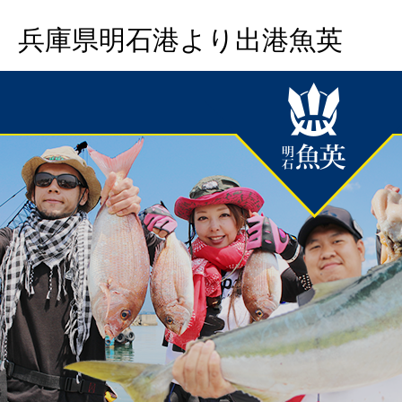
兵庫県明石港より出港魚英