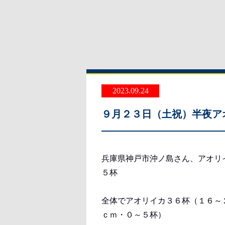
2023.09.24
９月２３日（土祝）半夜ア
兵庫県神戸市沖ノ島さん、アオリ
５杯
全体でアオリイカ３６杯（１６～
ｃｍ・０～５杯）