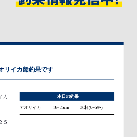
オリイカ船釣果です
イカ
本日の釣果
アオリイカ
16~25cm
36杯(0~5杯)
２５