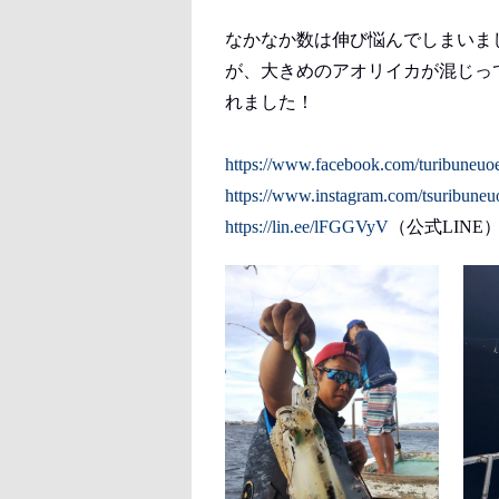
なかなか数は伸び悩んでしまいま
が、大きめのアオリイカが混じっ
れました！
https://www.facebook.com/turibuneuo
https://www.instagram.com/tsuribuneu
https://lin.ee/lFGGVyV
（公式LINE