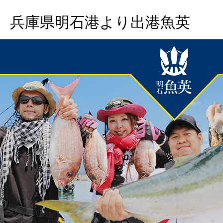
兵庫県明石港より出港魚英