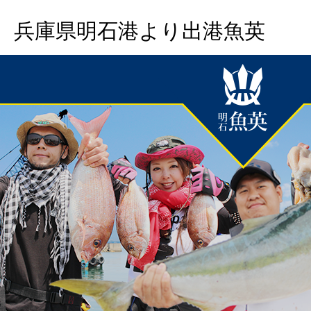
兵庫県明石港より出港魚英