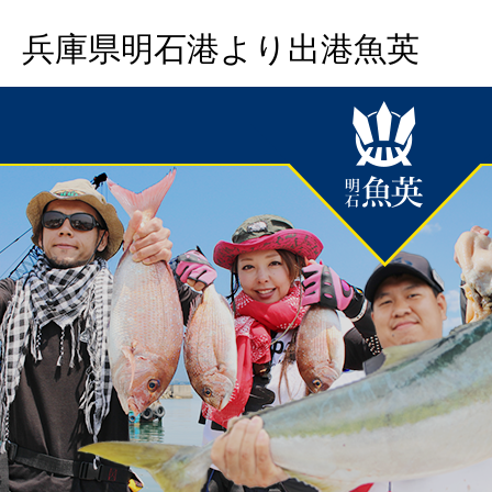
兵庫県明石港より出港魚英