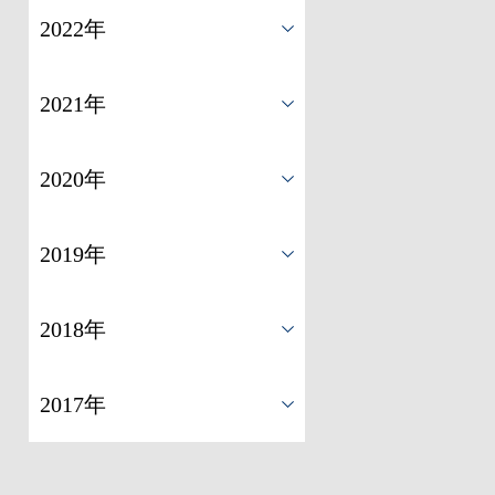
2022年
2021年
2020年
2019年
2018年
2017年