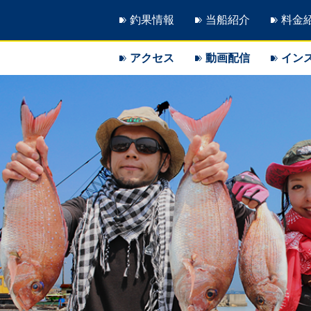
釣果情報
当船紹介
料金
アクセス
動画配信
イン