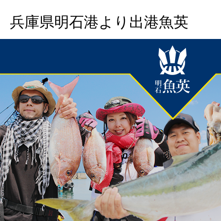
兵庫県明石港より出港魚英