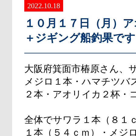
2022.10.18
１０月１７日（月）ア
＋ジギング船釣果です
大阪府箕面市椿原さん、
メジロ１本・ハマチツバ
２本・アオリイカ２杯・
全体でサワラ１本（８１
１本（５４ｃｍ）・メジ