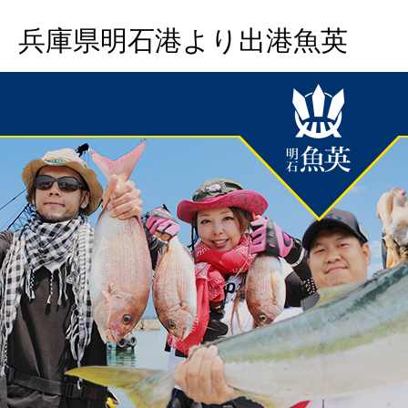
兵庫県明石港より出港魚英