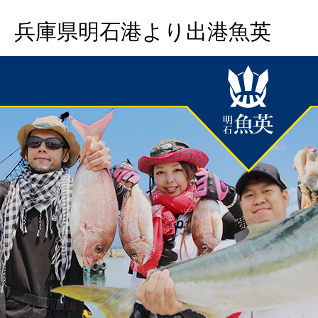
兵庫県明石港より出港魚英