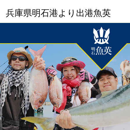
兵庫県明石港より出港魚英