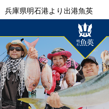
兵庫県明石港より出港魚英