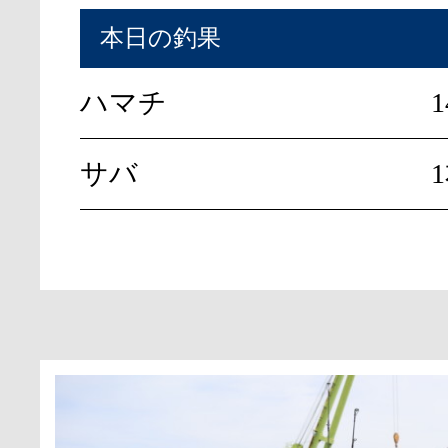
本日の釣果
ハマチ
サバ