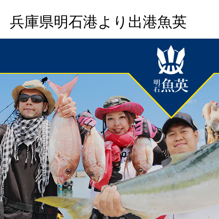
兵庫県明石港より出港魚英