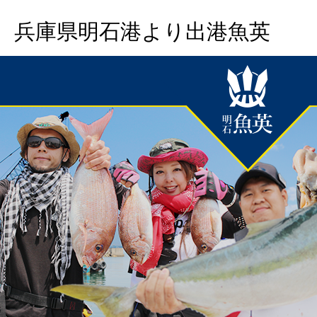
兵庫県明石港より出港魚英