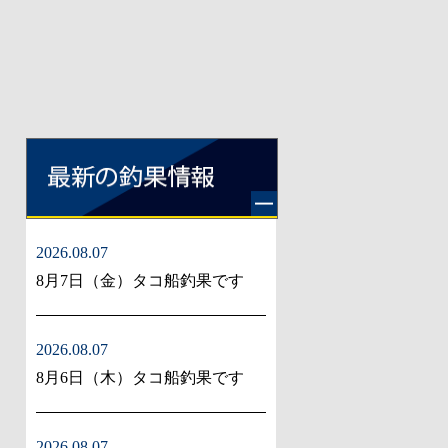
2026.08.07
8月7日（金）タコ船釣果です
2026.08.07
8月6日（木）タコ船釣果です
2026.08.07