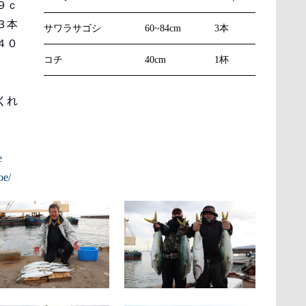
９ｃ
３本
サワラサゴシ
60~84cm
3本
４０
コチ
40cm
1杯
くれ
e
oe/