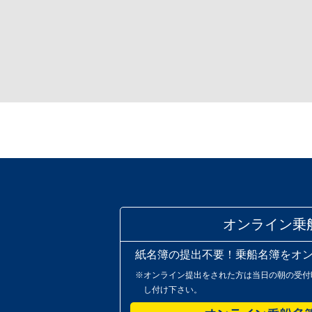
オンライン乗
紙名簿の提出不要！乗船名簿をオ
※オンライン提出をされた方は当日の朝の受付
し付け下さい。