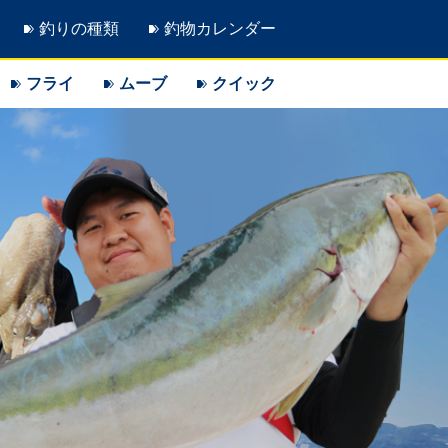
釣りの種類
釣物カレンダー
フライ
ムーブ
クイック