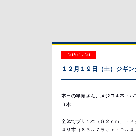
2020.12.20
１２月１９日（土）ジギン
本日の竿頭さん、メジロ４本・ハ
３本
全体でブリ１本（８２ｃｍ）・メ
４９本（６３～７５ｃｍ・０～４