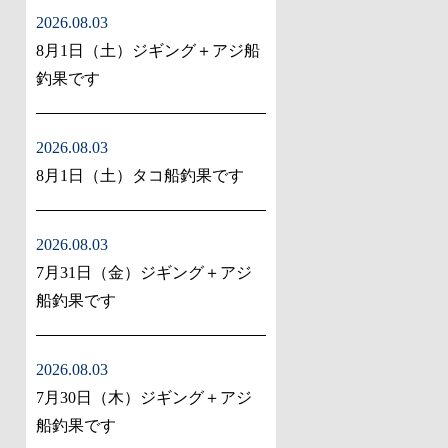
2026.08.03
8月1日（土）ジギング＋アジ船
釣果です
2026.08.03
8月1日（土）タコ船釣果です
2026.08.03
7月31日（金）ジギング＋アジ
船釣果です
2026.08.03
7月30日（木）ジギング＋アジ
船釣果です