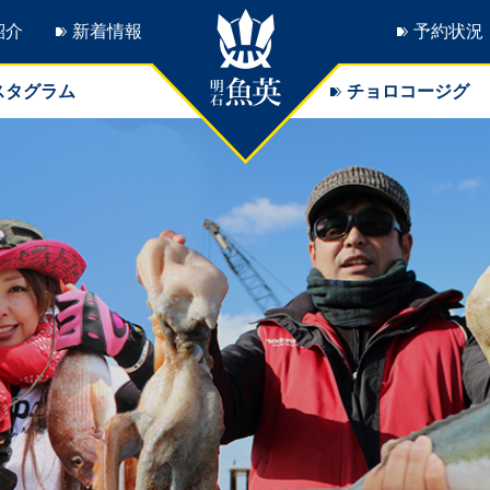
紹介
新着情報
予約状況
スタグラム
チョロコージグ