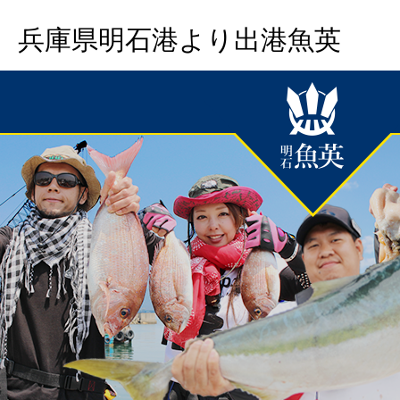
兵庫県明石港より出港魚英