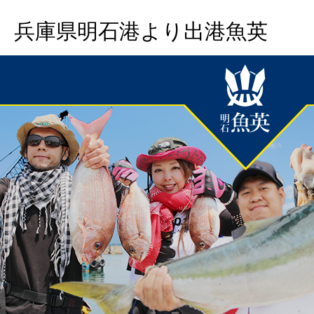
兵庫県明石港より出港魚英