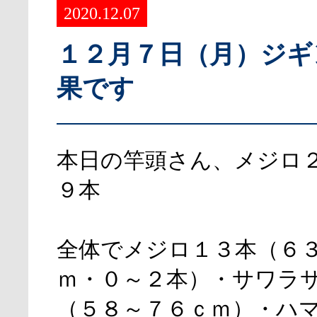
2020.12.07
１２月７日（月）ジギ
果です
本日の竿頭さん、メジロ
９本
全体でメジロ１３本（６
ｍ・０～２本）・サワラ
（５８～７６ｃｍ）・ハ