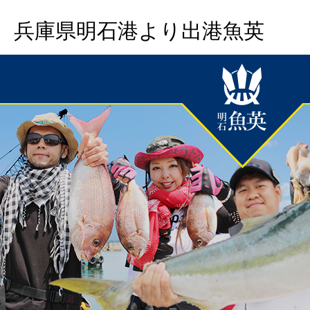
兵庫県明石港より出港魚英