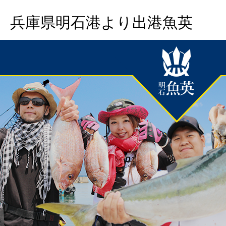
兵庫県明石港より出港魚英