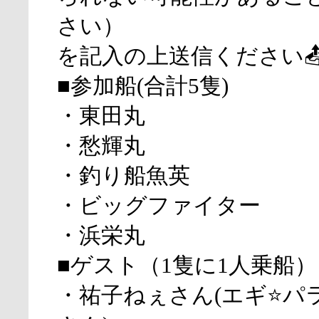
さい）
を記入の上送信ください
■参加船(合計5隻)
・東田丸
・愁輝丸
・釣り船魚英
・ビッグファイター
・浜栄丸
■ゲスト（1隻に1人乗船）
・祐子ねぇさん(エギ⭐パ