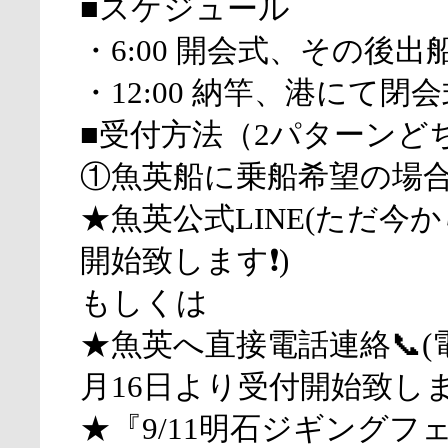
■スケジュール
・6:00 開会式、その後出
・12:00 納竿、港にて閉
■受付方法（2パターンど
①魚英船に乗船希望の場
★魚英公式LINE(ただ今
開始致します❗)
もしくは
★魚英へ直接電話連絡📞(
月16日より受付開始致しま
★『9/11明石ジギングフ