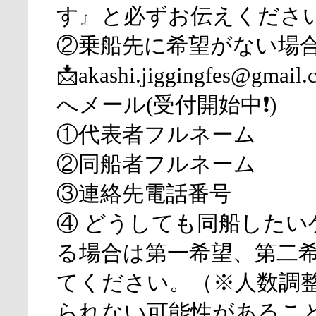
す』と必ずお伝えくださ
②乗船先に希望がない場
📩akashi.jiggingfes@gmail.
へメール(受付開始中❗)
①代表者フルネーム
②同船者フルネーム
③連絡先電話番号
④ どうしても同船したい
る場合は第一希望、第二
てください。（※人数調
られない可能性があるこ