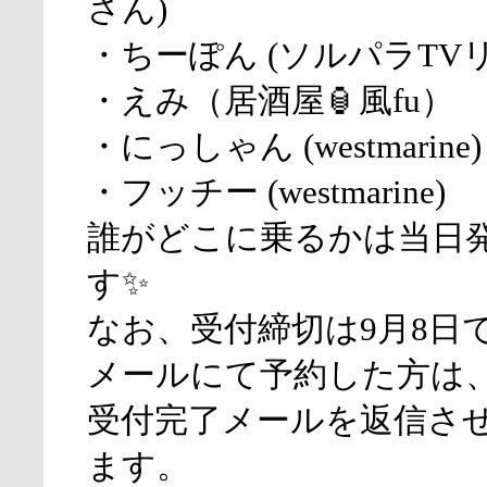
さん)
・ちーぽん (ソルパラTV
・えみ（居酒屋🏮風fu）
・にっしゃん (westmarine)
・フッチー (westmarine)
誰がどこに乗るかは当日
す✨
なお、受付締切は9月8日
メールにて予約した方は
受付完了メールを返信さ
ます。