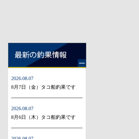
2026.08.07
8月7日（金）タコ船釣果です
2026.08.07
8月6日（木）タコ船釣果です
2026.08.07