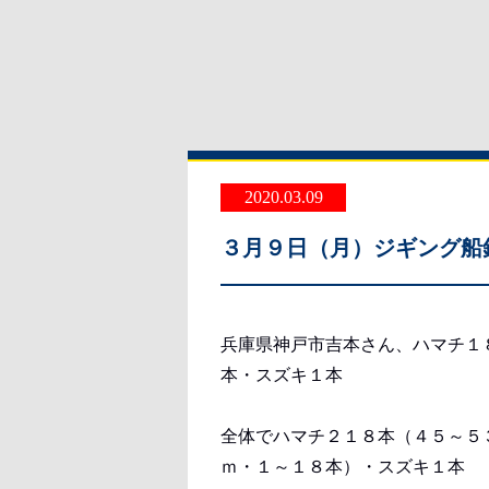
2020.03.09
３月９日（月）ジギング船
兵庫県神戸市吉本さん、ハマチ１
本・スズキ１本
全体でハマチ２１８本（４５～５
ｍ・１～１８本）・スズキ１本