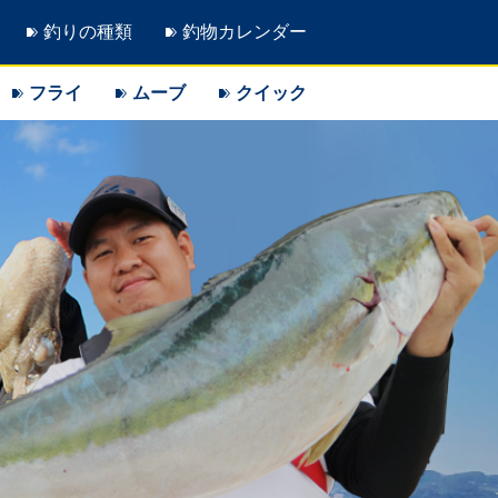
釣りの種類
釣物カレンダー
フライ
ムーブ
クイック