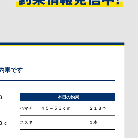
釣果です
８
本日の釣果
ハマチ
４５～５３ｃｍ
２１８本
スズキ
１本
３ｃ