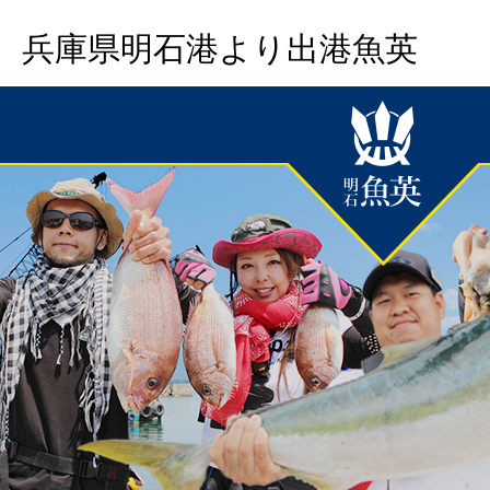
兵庫県明石港より出港魚英