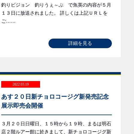
釣りビジョン 釣りうぇ～ぶ で魚英の内容が５月
１３日に放送されました。 詳しくは上記ＵＲＬを
ご……
詳細を見る
2022.03.19
あす２０日新チョロコージグ新発売記念
展示即売会開催
３月２０日日曜日、１５時から１９時、まるは明石
店２階ルアー館に於きまして、新チョロコージグ新